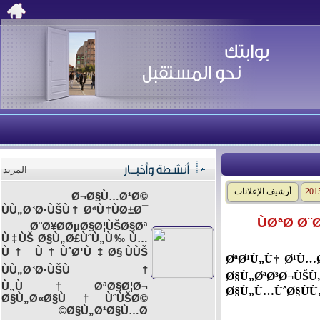
المزيد
أرشيف الإعلانات
201
Ø¬Ø§Ù…Ø¹Ø©
ÙÙ„Ø³Ø·ÙŠÙ† ØªÙ†ÙØ±Ø¯
ÙØªØ­ 
Ø¨Ø¥Ø­ØµØ§Ø¦ÙŠØ§Øª
Ù‡ÙŠ Ø§Ù„Ø£ÙˆÙ„Ù‰ Ù…
Ù† Ù†ÙˆØ¹Ù‡Ø§ ÙÙŠ
ØªØ¹Ù„Ù† Ø¹Ù…Ø
ÙÙ„Ø³Ø·ÙŠÙ†
Ø§Ù„ØªØ³Ø¬ÙŠ
Ù„Ù†ØªØ§Ø¦Ø¬
Ø§Ù„Ù…ÙˆØ§ÙÙ
Ø§Ù„Ø«Ø§Ù†ÙˆÙŠØ©
Ø§Ù„Ø¹Ø§Ù…Ø©