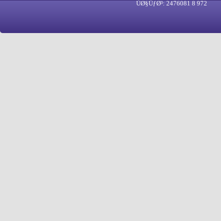
ÙØ§ÙƒØ³: 2476081 8 972