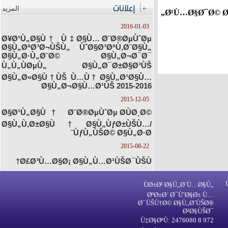
المزيد
Ø¹Ù…Ø§Ø¯Ø© Ø§
2016-01-03
Ø¥Ø¹Ù„Ø§Ù† Ù‡Ø§Ù… Ø¨Ø®ØµÙˆØµ
Ø§Ù„ØªØ³Ø¬ÙŠÙ„ ÙˆØ§Ø³ØªÙ‚Ø¨Ø§Ù„
Ø§Ù„Ø·Ù„Ø¨Ø© Ø§Ù„Ø¬Ø¯Ø¯
Ù„Ù„ÙØµÙ„ Ø§Ù„Ø¯Ø±Ø§Ø³ÙŠ
Ø§Ù„Ø«Ø§Ù†ÙŠ Ù…Ù† Ø§Ù„Ø¹Ø§Ù…
Ø§Ù„Ø¬Ø§Ù…Ø¹ÙŠ 2015-2016
2015-12-05
Ø§Ø¹Ù„Ø§Ù† Ø¨Ø®ØµÙˆØµ Ø­ÙØ¸Ø©
Ø§Ù„Ù‚Ø±Ø§Ù† Ø§Ù„ÙƒØ±ÙŠÙ…/
ÙƒÙ„ÙŠØ© Ø§Ù„Ø·Ø¨
2015-08-22
Ø£Ø³Ù…Ø§Ø¡ Ø§Ù„Ù…Ø¹ÙŠØ¯ÙŠÙ†
ÙØ±Ø¹ Ø§Ù„Ø´Ù…Ø§Ù„
ØºØ±Ø¨ Ø¯ÙˆØ§Ø± Ù…
Ø¯ÙŠÙ†Ø© Ø§Ù„Ø´ÙŠØ®
Ø²Ø§ÙŠØ¯
Ù‡Ø§ØªÙ: 2476080 8 972